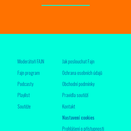
Moderátoři FAJN
Jak poslouchat Fajn
Fajn program
Ochrana osobních údajů
Podcasty
Obchodní podmínky
Playlist
Pravidla soutěží
Soutěže
Kontakt
Nastavení cookies
Prohlášení o přístupnosti