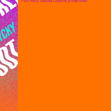
Pozn. Honzy: Sabrinka Carpenter je moje láska!