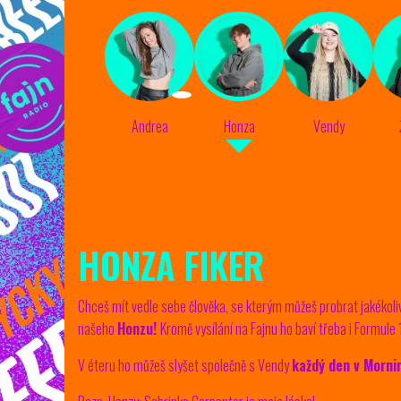
Andrea
Honza
Vendy
HONZA FIKER
Chceš mít vedle sebe člověka, se kterým můžeš probrat jakékoli
našeho
Honzu
!
Kromě vysílání na Fajnu ho baví třeba i Formule
V éteru ho můžeš slyšet společně s Vendy
každý den v Morni