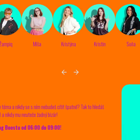
Žampiq
Míša
Kristýna
Kristin
Soňa
v téma a nikdy se s ním nebudeš cítit špatně? Tak to hledáš
 1 a nikdy mu neuteče žadný bizár!
ng Boostu od 06:00 do 09:00!