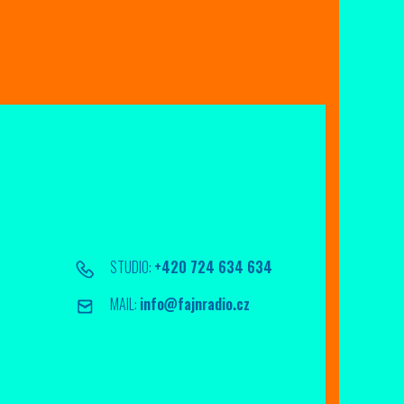
STUDIO:
+420 724 634 634
MAIL:
info@fajnradio.cz