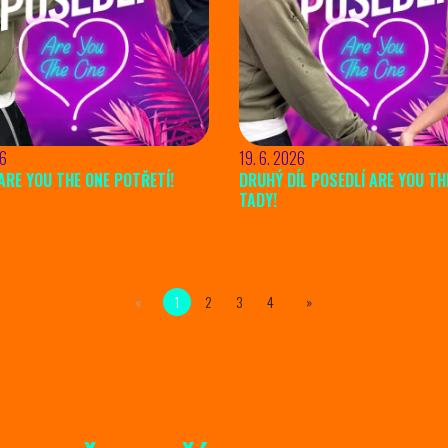
26
19. 6. 2026
ARE YOU THE ONE POTŘETÍ!
DRUHÝ DÍL POSEDLÍ ARE YOU THE
TADY!
1
2
3
4