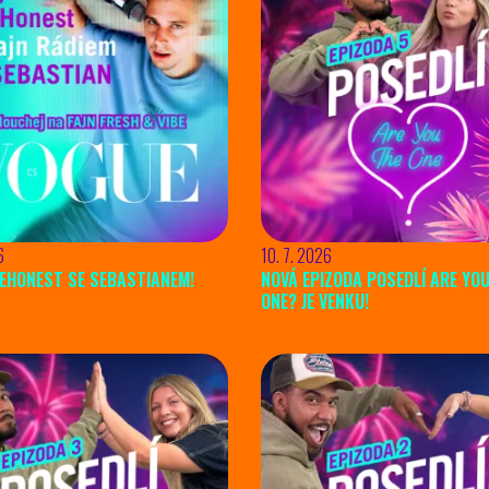
6
10. 7. 2026
EHONEST SE SEBASTIANEM!
NOVÁ EPIZODA POSEDLÍ ARE YO
ONE? JE VENKU!