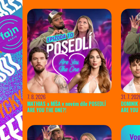
7. 8. 2026
31. 7. 202
MATHIAS a MÍŠA v novém díle POSEDLÍ
DOMINIK 
ARE YOU THE ONE?!
ARE YOU 