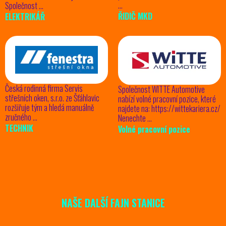
…
Společnost …
ŘIDIČ MKD
ELEKTRIKÁŘ
Česká rodinná firma Servis
Společnost WITTE Automotive
střešních oken, s.r.o. ze Šťáhlavic
nabízí volné pracovní pozice, které
rozšiřuje tým a hledá manuálně
najdete na: https://wittekariera.cz/
zručného …
Nenechte …
TECHNIK
Volné pracovní pozice
NAŠE DALŠÍ FAJN STANICE