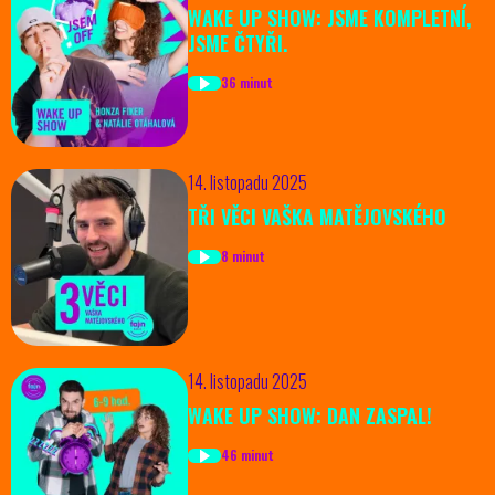
WAKE UP SHOW: JSME KOMPLETNÍ,
JSME ČTYŘI.
36 minut
14. listopadu 2025
TŘI VĚCI VAŠKA MATĚJOVSKÉHO
8 minut
14. listopadu 2025
WAKE UP SHOW: DAN ZASPAL!
46 minut