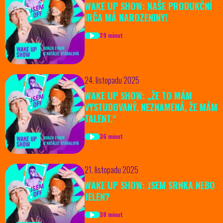
WAKE UP SHOW: NAŠE PRODUKČNÍ
IRČA MÁ NAROZENINY!
29 minut
24. listopadu 2025
WAKE UP SHOW: „ŽE TO MÁM
VYSTUDOVANÝ, NEZNAMENÁ, ŽE MÁM
TALENT.“
36 minut
21. listopadu 2025
WAKE UP SHOW: JSEM SRNKA NEBO
JELEN?
38 minut