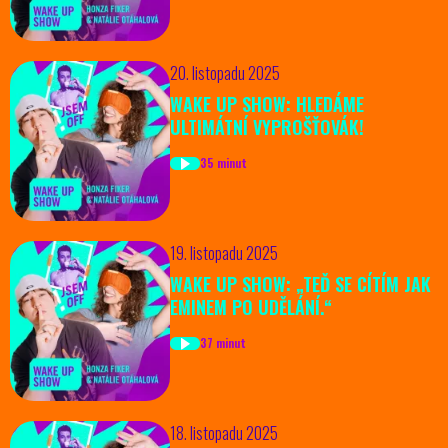
20. listopadu 2025
WAKE UP SHOW: HLEDÁME
ULTIMÁTNÍ VYPROŠŤOVÁK!
35 minut
19. listopadu 2025
WAKE UP SHOW: „TEĎ SE CÍTÍM JAK
EMINEM PO UDĚLÁNÍ.“
37 minut
18. listopadu 2025