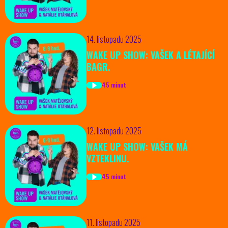
14. listopadu 2025
WAKE UP SHOW: VAŠEK A LÉTAJÍCÍ
BAGR.
45 minut
12. listopadu 2025
WAKE UP SHOW: VAŠEK MÁ
VZTEKLINU.
45 minut
11. listopadu 2025