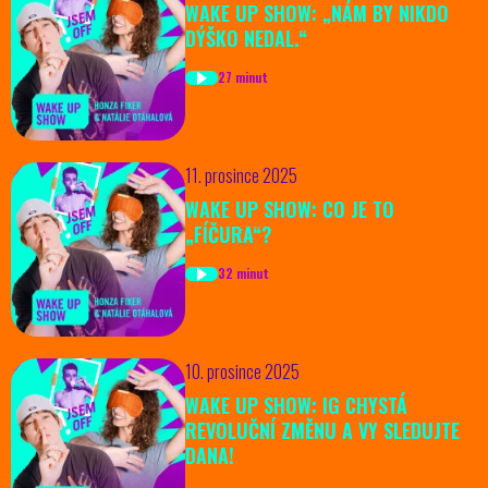
WAKE UP SHOW: „NÁM BY NIKDO
DÝŠKO NEDAL.“
27 minut
11. prosince 2025
WAKE UP SHOW: CO JE TO
„FÍČURA“?
32 minut
10. prosince 2025
WAKE UP SHOW: IG CHYSTÁ
REVOLUČNÍ ZMĚNU A VY SLEDUJTE
DANA!