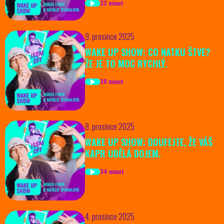
32 minut
9. prosince 2025
WAKE UP SHOW: CO NATKU ŠTVE?
ŽE JE TO MOC RYCHLÝ.
30 minut
8. prosince 2025
WAKE UP SHOW: DOUFEJTE, ŽE VÁŠ
KAPR UDĚLÁ DOJEM.
34 minut
4. prosince 2025