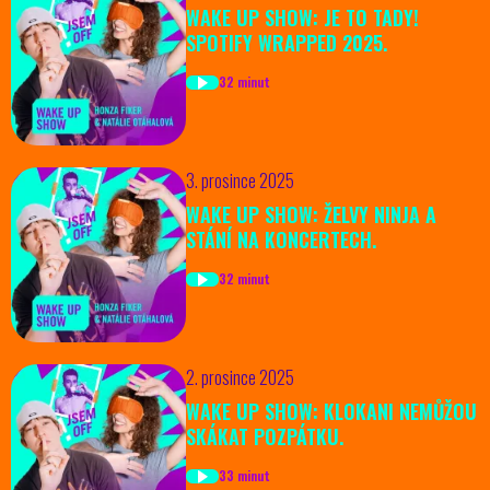
WAKE UP SHOW: JE TO TADY!
SPOTIFY WRAPPED 2025.
32 minut
3. prosince 2025
WAKE UP SHOW: ŽELVY NINJA A
STÁNÍ NA KONCERTECH.
32 minut
2. prosince 2025
WAKE UP SHOW: KLOKANI NEMŮŽOU
SKÁKAT POZPÁTKU.
33 minut