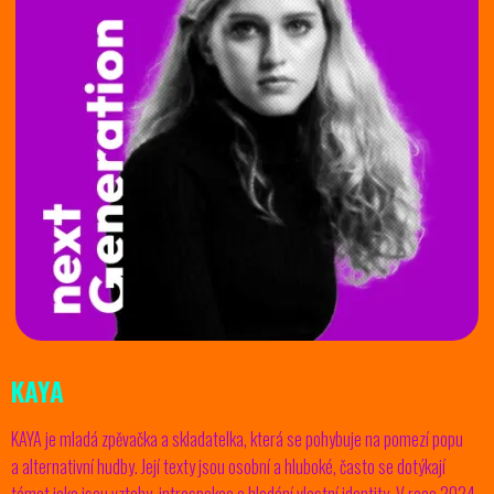
KAYA
KAYA je mladá zpěvačka a skladatelka, která se pohybuje na pomezí popu
a alternativní hudby. Její texty jsou osobní a hluboké, často se dotýkají