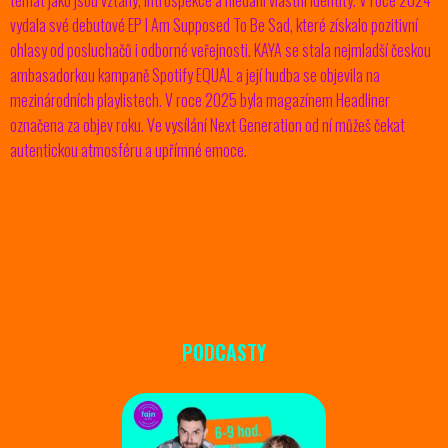
témat jako jsou vztahy, introspekce a hledání vlastní identity. V roce 2024
vydala své debutové EP
I Am Supposed To Be Sad
, které získalo pozitivní
ohlasy od posluchačů i odborné veřejnosti. KAYA se stala nejmladší českou
ambasadorkou kampaně Spotify EQUAL a její hudba se objevila na
mezinárodních playlistech. V roce 2025 byla magazínem Headliner
označena za objev roku. Ve vysílání
Next Generation
od ní můžeš čekat
autentickou atmosféru a upřímné emoce.
PODCASTY